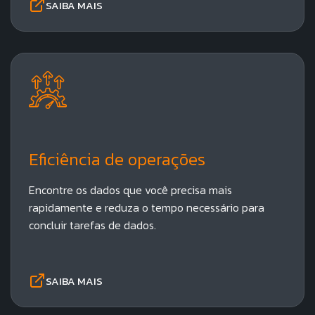
SAIBA MAIS
Começe agora mesmo.
Solicite uma demonstração preliminar e
Eficiência de operações​
avaliação.
Nome Completo:
Encontre os dados que você precisa mais
rapidamente e reduza o tempo necessário para
concluir tarefas de dados.
Telefone:
SAIBA MAIS
E-mail: