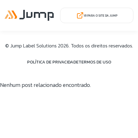
Teste
IR PARA O SITE DA JUMP
© Jump Label Solutions 2026. Todos os direitos reservados.
POLÍTICA DE PRIVACIDADE
TERMOS DE USO
Começe agora mesmo.
Solicite uma demonstração preliminar e
Nenhum post relacionado encontrado.
avaliação.
Nome Completo:
Telefone: